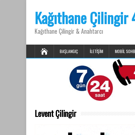
Kağıthane Çilingir
Kağıthane Çilingir & Anahtarcı
BAŞLANGIÇ
İLETIŞIM
MOBIL SOH
Levent Çilingir