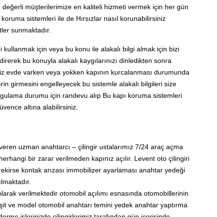
z değerli müşterilerimize en kaliteli hizmeti vermek için her gün
 koruma sistemleri ile de Hırsızlar nasıl korunabilirsiniz
ler sunmaktadır.
di kullanmak için veya bu konu ile alakalı bilgi almak için bizi
direrek bu konuyla alakalı kaygılarınızı dinledikten sonra
 Siz evde varken veya yokken kapının kurcalanması durumunda
erin girmesini engelleyecek bu sistemle alakalı bilgileri size
ygulama durumu için randevu alıp Bu kapı koruma sistemleri
üvence altına alabilirsiniz.
 veren uzman anahtarcı – çilingir ustalarımız 7/24 araç açma
rhangi bir zarar verilmeden kapınız açılır. Levent oto çilingiri
gerekirse kontak arızası immobilizer ayarlaması anahtar yedeği
ılmaktadır.
 olarak verilmektedir otomobil açılımı esnasında otomobillerinin
çeşit ve model otomobil anahtarı temini yedek anahtar yaptırma
erme işlerinizde çilingirlerimiz tarafından gün içerisinde