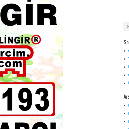
So
Ar