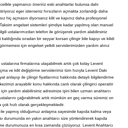
 öncelikle yapmanızı öneririz eski anahtarlar bulunsa dahi
ştiriyoruz eger isterseniz hırsızların açmakta zorlandığı daha
ırsız hiç açmasın diyorsanız kilit ve kapınız daha profesyonel
aş Taksim engelset sistemleri şimdiye kadar yapılmış olan manuel
ilgili ustalarımızdan telefon ile görüşerek yardım alabilirsiniz
 kaldığında sıradan bir seyyar korsan çilingir bile kapıyı ve kilidi
memesi için engelset yetkili servislerimizden yardım alınız
 ustalarına firmalarına ulaşabilmek artık çok kolay Levent
a ve kilit değiştirme servislerimiz tüm hızıyla Levent Daki
anlayışı ile çilingir fiyatlarımız hakkında detaylı bilgilendirme
kezimizi arayabilir konu hakkında canlı olarak çilingirci operatör
ri için yardım alabilirsiniz adresinize işini bilen uzman anahtarcı
gir ustalarını çağırabilmek artık mümkün en geç varma süremiz on
 çok hızlı olarak gerçekleşmektedir.
ler ile yapmış olduğumuz anlaşma sayesinde kapıda kalma veya
ızası durumunda en yakın anahtarcı size yönlendirerek kapıda
rme durumunuza en kısa zamanda çözüyoruz. Levent Anahtarcı