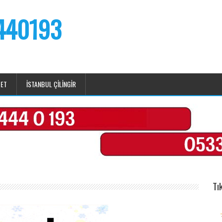
 440193
BET
ISTANBUL ÇILINGIR
Tı