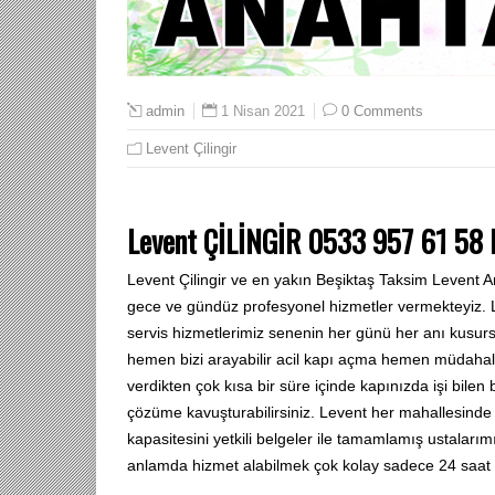
1 Nisan 2021
0 Comments
admin
Levent Çilingir
Levent ÇİLİNGİR 0533 957 61 58
Levent Çilingir ve en yakın Beşiktaş Taksim Levent An
gece ve gündüz profesyonel hizmetler vermekteyiz.
servis hizmetlerimiz senenin her günü her anı kusurs
hemen bizi arayabilir acil kapı açma hemen müdahale
verdikten çok kısa bir süre içinde kapınızda işi bilen b
çözüme kavuşturabilirsiniz. Levent her mahallesinde Ç
kapasitesini yetkili belgeler ile tamamlamış ustaları
anlamda hizmet alabilmek çok kolay sadece 24 saat ça