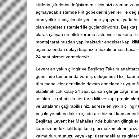
kilitlerin şifrelerini değiştirmeniz için bizi aramanızı
açmayacak sistemde kilit göbeklerini yenileri ile deği
emniyetli kilit çeşitleri ile yenileme yapıyoruz yada h
olan engelset sistemleri ile güçlendiriyoruz. Beşikt
olarak çalışan en etkili koruma sistemidir bu konu ile 
montaj tarafımızdan yapılmaktadır engelset kapı kilitli
açamaz ondan dolayı kapınızın bozulmaması hasar gör
24 saat hizmet vermekteyiz..
Levent en yakın çilingir ve Beşiktaş Taksim anahtarcı
genelinde tamamında vermiş olduğumuz Hızlı kapı açm
tüm mahalleler genelinde devam etmektedir uygun fiyat 
alabilmek çok kolay 24 saat çalışan çilingir çağrı mer
ustaları ile rahatlıkla her türlü kilit ve kapı problemle
ve ustalarını çağırabilirsiniz. adrese en yakın çilin
beş ile yirmibeş dakika içinde acil hizmet kapsamında
Beşiktaş Levent her Mahallesi’nde bulunan çilingir
kapı üzerindeki kilit kapı kolu gibi malzemelerin ar
kalma durumunuzu veya kapı üzerindeki arıza gide