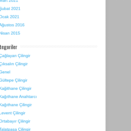
Mart 2021
Şubat 2021
Ocak 2021
Ağustos 2016
Nisan 2015
tegoriler
Çağlayan Çilingir
Çıksalın Çilingir
Genel
Gültepe Çilingir
Kağithane Çilingir
Kağıthane Anahtarcı
Kağıthane Çilingir
Levent Çilingir
Ortabayır Çilingir
Talatpaşa Çilingir