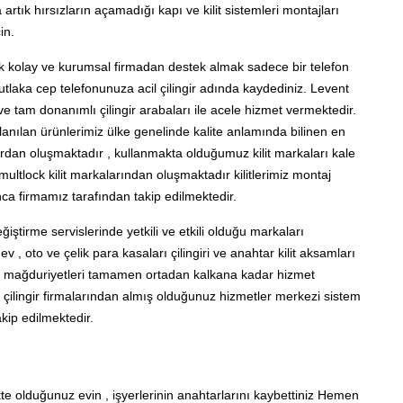
artık hırsızların açamadığı kapı ve kilit sistemleri montajları
in.
ok kolay ve kurumsal firmadan destek almak sadece bir telefon
laka cep telefonunuza acil çilingir adında kaydediniz. Levent
e tam donanımlı çilingir arabaları ile acele hizmet vermektedir.
ullanılan ürünlerimiz ülke genelinde kalite anlamında bilinen en
rdan oluşmaktadır , kullanmakta olduğumuz kilit markaları kale
kilit multlock kilit markalarından oluşmaktadır kilitlerimiz montaj
nca firmamız tarafından takip edilmektedir.
ğiştirme servislerinde yetkili ve etkili olduğu markaları
v , oto ve çelik para kasaları çilingiri ve anahtar kilit aksamları
rin mağduriyetleri tamamen ortadan kalkana kadar hizmet
 çilingir firmalarından almış olduğunuz hizmetler merkezi sistem
kip edilmektedir.
te olduğunuz evin , işyerlerinin anahtarlarını kaybettiniz Hemen