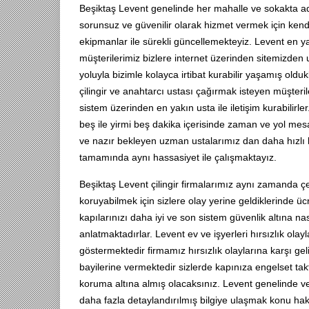
Beşiktaş Levent genelinde her mahalle ve sokakta adre
sorunsuz ve güvenilir olarak hizmet vermek için kendi
ekipmanlar ile sürekli güncellemekteyiz. Levent en y
müşterilerimiz bizlere internet üzerinden sitemizden
yoluyla bizimle kolayca irtibat kurabilir yaşamış olduk
çilingir ve anahtarcı ustası çağırmak isteyen müşter
sistem üzerinden en yakın usta ile iletişim kurabilirle
beş ile yirmi beş dakika içerisinde zaman ve yol mes
ve nazır bekleyen uzman ustalarımız dan daha hızlı 
tamamında aynı hassasiyet ile çalışmaktayız.
Beşiktaş Levent çilingir firmalarımız aynı zamanda çel
koruyabilmek için sizlere olay yerine geldiklerinde ü
kapılarınızı daha iyi ve son sistem güvenlik altına na
anlatmaktadırlar. Levent ev ve işyerleri hırsızlık ola
göstermektedir firmamız hırsızlık olaylarına karşı geliş
bayilerine vermektedir sizlerde kapınıza engelset taktı
koruma altına almış olacaksınız. Levent genelinde v
daha fazla detaylandırılmış bilgiye ulaşmak konu hakk