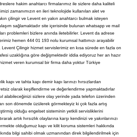
slere hakim anahtarcı firmalarımız ile sizlere daha kaliteli
mizi zamanımızın en ileri teknolojide kullanılan alet ve
akın çilingir ve Levent en yakın anahtarcı bulmak isteyen
 ulaşım sağlamaktadır site içerisinde bulunan whatsapp ve mail
ları problemleri bizlere anında iletebilirler. Levent da adrese
ilerimiz hemen 444 01 193 nolu kurumsal hattımızı arayabilir
r. Levent Çilingir hizmet servislerimiz en kısa sürede en fazla on
afesi uzaklığına göre değişmektedir iddia ediyoruz her an hazır
hizmet veren kurumsal bir firma daha yoktur Türkiye
ik kapı ve tahta kapı demir kapı larınızı hırsızlardan
cretsiz olarak keşiflendirme ve değerlendirme yapmaktadırlar
sıl alabileceğinizi sizlere olay yerinde yada telefon üzerinden
yları son dönemde üzülerek görmekteyiz ki çok fazla artış
tirmiş olduğu engelset sisteminin yetkili servisliklerini
rarak artık hırsızlık olaylarına karşı kendinizi ve yakınlarınızı
ermekte olduğumuz kapı ve kilit koruma sistemleri hakkında
ında bilgi sahibi olmak uzmanından direk bilgilendirilmek için