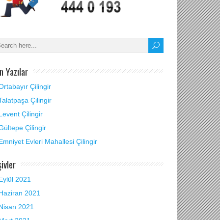
n Yazılar
Ortabayır Çilingir
Talatpaşa Çilingir
Levent Çilingir
Gültepe Çilingir
Emniyet Evleri Mahallesi Çilingir
şivler
Eylül 2021
Haziran 2021
Nisan 2021