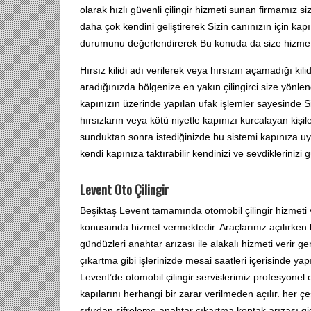
olarak hızlı güvenli çilingir hizmeti sunan firmamız si
daha çok kendini geliştirerek Sizin canınızın için kapı
durumunu değerlendirerek Bu konuda da size hizmet
Hırsız kilidi adı verilerek veya hırsızın açamadığı kili
aradığınızda bölgenize en yakın çilingirci size yönlen
kapınızın üzerinde yapılan ufak işlemler sayesinde
hırsızların veya kötü niyetle kapınızı kurcalayan kişil
sunduktan sonra istediğinizde bu sistemi kapınıza u
kendi kapınıza taktırabilir kendinizi ve sevdiklerinizi g
Levent Oto Çilingir
Beşiktaş Levent tamamında otomobil çilingir hizmeti
konusunda hizmet vermektedir. Araçlarınız açılırken he
gündüzleri anahtar arızası ile alakalı hizmeti verir 
çıkartma gibi işlerinizde mesai saatleri içerisinde yap
Levent’de otomobil çilingir servislerimiz profesyonel
kapılarını herhangi bir zarar verilmeden açılır. her 
sıfırdan şifreleme anahtar çıkartma kontak arızası gid