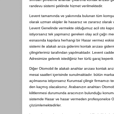
randevu sistemi şeklinde hizmet verilmektedir.
Levent tamamında ve yakınında bulunan tüm komşu ilçe
olarak uzman ekipler ile hasarsız ve zararsız olarak v
Levent Genelinde vermekte olduğumuz acil oto kapıs
istiyorsanız tek yapmanız gereken olay acil çağrı 
esnasında kapılara herhangi bir Hasar vermez eskisi 
sistemi ile alakalı arıza giderimi kontak arızası gid
çilingirlerimiz tarafından yapılmaktadır. Levent ca
Adresimize gelerek istediğiniz her türlü garaj kepenk
Diğer Otomobil ile alakalı anahtar arızası kontak arız
mesai saatleri içerisinde sunulmaktadır. bütün mar
açılmasına istiyorsanız Kurumsal çilingir firmamızı t
den kaçmış olacaksınız. Arabanızın anahtarı Otomobil
kilitlenmesi durumunda aracınızın bulunduğu konuma 
sistemde Hasar ve hasar vermeden profesyonelce O
çözümlemektedirler.