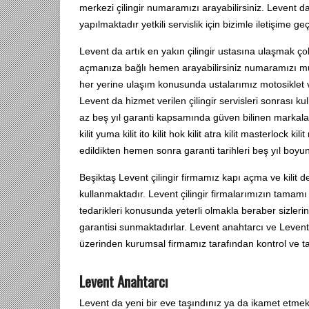
merkezi çilingir numaramızı arayabilirsiniz. Levent da 
yapılmaktadır yetkili servislik için bizimle iletişime geç
Levent da artık en yakın çilingir ustasına ulaşmak ç
açmanıza bağlı hemen arayabilirsiniz numaramızı mut
her yerine ulaşım konusunda ustalarımız motosiklet v
Levent da hizmet verilen çilingir servisleri sonrası k
az beş yıl garanti kapsamında güven bilinen markala
kilit yuma kilit ito kilit hok kilit atra kilit masterlock 
edildikten hemen sonra garanti tarihleri beş yıl boyu
Beşiktaş Levent çilingir firmamız kapı açma ve kilit de
kullanmaktadır. Levent çilingir firmalarımızın tamamı e
tedarikleri konusunda yeterli olmakla beraber sizle
garantisi sunmaktadırlar. Levent anahtarcı ve Levent
üzerinden kurumsal firmamız tarafından kontrol ve ta
Levent Anahtarcı
Levent da yeni bir eve taşındınız ya da ikamet etmek