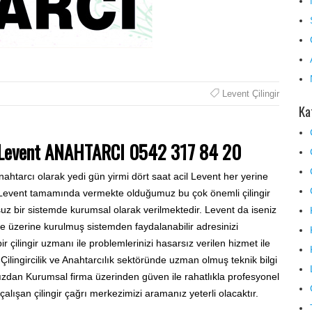
Levent Çilingir
Ka
 Levent ANAHTARCI 0542 317 84 20
ahtarcı olarak yedi gün yirmi dört saat acil Levent her yerine
 Levent tamamında vermekte olduğumuz bu çok önemli çilingir
uz bir sistemde kurumsal olarak verilmektedir. Levent da iseniz
 üzerine kurulmuş sistemden faydalanabilir adresinizi
ir çilingir uzmanı ile problemlerinizi hasarsız verilen hizmet ile
ilingircilik ve Anahtarcılık sektöründe uzman olmuş teknik bilgi
mızdan Kurumsal firma üzerinden güven ile rahatlıkla profesyonel
lışan çilingir çağrı merkezimizi aramanız yeterli olacaktır.