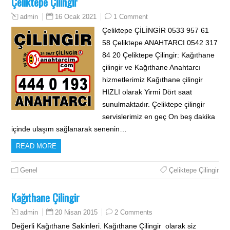
Çeliktepe Çilingir
16 Ocak 2021
1 Comment
admin
Çeliktepe ÇİLİNGİR 0533 957 61
58 Çeliktepe ANAHTARCI 0542 317
84 20 Çeliktepe Çilingir: Kağıthane
çilingir ve Kağıthane Anahtarcı
hizmetlerimiz Kağıthane çilingir
HIZLI olarak Yirmi Dört saat
sunulmaktadır. Çeliktepe çilingir
servislerimiz en geç On beş dakika
içinde ulaşım sağlanarak senenin…
READ MORE
Genel
Çeliktepe Çilingir
Kağıthane Çilingir
20 Nisan 2015
2 Comments
admin
Değerli Kağıthane Sakinleri. Kağıthane Çilingir olarak siz