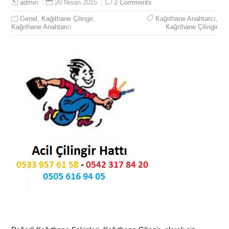
20 Nisan 2015
2 Comments
admin
Genel
,
Kağithane Çilingir
,
Kağıthane Anahtarcı
,
Kağıthane Anahtarcı
Kağıthane Çilingir