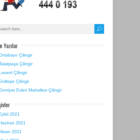
n Yazılar
Ortabayır Çilingir
Talatpaşa Çilingir
Levent Çilingir
Gültepe Çilingir
Emniyet Evleri Mahallesi Çilingir
şivler
Eylül 2021
Haziran 2021
Nisan 2021