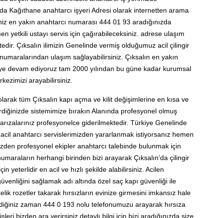
yada Kağıthane anahtarcı işyeri Adresi olarak internetten arama
iniz en yakın anahtarcı numarası 444 01 93 aradığınızda
 yetkili ustayı servis için çağırabileceksiniz. adrese ulaşım
dir. Çıksalın ilimizin Genelinde vermiş olduğumuz acil çilingir
 numaralarından ulaşım sağlayabilirsiniz. Çıksalın en yakın
rmeye devam ediyoruz tam 2000 yılından bu güne kadar kurumsal
rkezimizi arayabilirsiniz.
larak tüm Çıksalın kapı açma ve kilit değişimlerine en kısa ve
erdiğinizde sistemimize bırakın Alanında profesyonel olmuş
m arızalarınız profesyonelce giderilmektedir. Türkiye Genelinde
gir acil anahtarcı servislerimizden yararlanmak istiyorsanız hemen
den profesyonel ekipler anahtarcı talebinde bulunmak için
umaraların herhangi birinden bizi arayarak Çıksalın’da çilingir
yeterlidir en acil ve hızlı şekilde alabilirsiniz. Acilen
güvenliğini sağlamak adı altında özel saç kapı güvenliği ile
Çelik rozetler takarak hırsızların evinize girmesini imkansız hale
dilediğiniz zaman 444 0 193 nolu telefonumuzu arayarak hırsıza
sleri bizden ara verirsiniz detaylı bilgi için bizi aradığınızda size