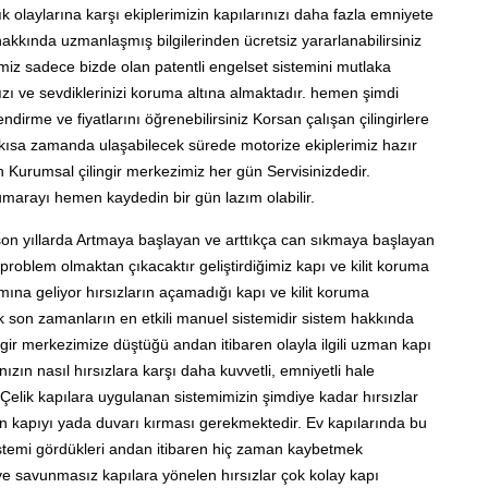
k olaylarına karşı ekiplerimizin kapılarınızı daha fazla emniyete
hakkında uzmanlaşmış bilgilerinden ücretsiz yararlanabilirsiniz
ğimiz sadece bizde olan patentli engelset sistemini mutlaka
ızı ve sevdiklerinizi koruma altına almaktadır. hemen şimdi
endirme ve fiyatlarını öğrenebilirsiniz Korsan çalışan çilingirlere
 kısa zamanda ulaşabilecek sürede motorize ekiplerimiz hazır
 Kurumsal çilingir merkezimiz her gün Servisinizdedir.
marayı hemen kaydedin bir gün lazım olabilir.
 son yıllarda Artmaya başlayan ve arttıkça can sıkmaya başlayan
n problem olmaktan çıkacaktır geliştirdiğimiz kapı ve kilit koruma
mına geliyor hırsızların açamadığı kapı ve kilit koruma
ak son zamanların en etkili manuel sistemidir sistem hakkında
lingir merkezimize düştüğü andan itibaren olayla ilgili uzman kapı
nızın nasıl hırsızlara karşı daha kuvvetli, emniyetli hale
. Çelik kapılara uygulanan sistemimizin şimdiye kadar hırsızlar
çin kapıyı yada duvarı kırması gerekmektedir. Ev kapılarında bu
stemi gördükleri andan itibaren hiç zaman kaybetmek
e savunmasız kapılara yönelen hırsızlar çok kolay kapı