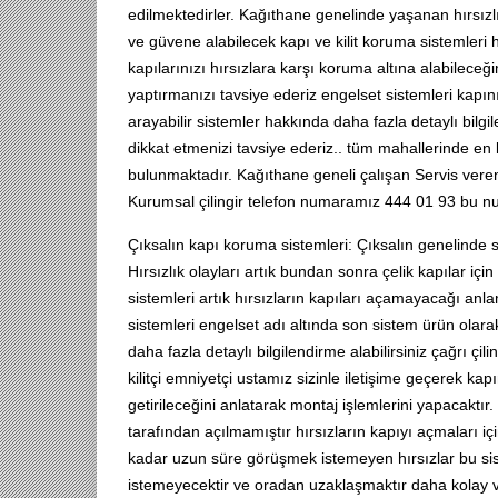
edilmektedirler. Kağıthane genelinde yaşanan hırsızlı
ve güvene alabilecek kapı ve kilit koruma sistemleri 
kapılarınızı hırsızlara karşı koruma altına alabilece
yaptırmanızı tavsiye ederiz engelset sistemleri kapın
arayabilir sistemler hakkında daha fazla detaylı bilgil
dikkat etmenizi tavsiye ederiz.. tüm mahallerinde en
bulunmaktadır. Kağıthane geneli çalışan Servis veren
Kurumsal çilingir telefon numaramız 444 01 93 bu nu
Çıksalın kapı koruma sistemleri: Çıksalın genelinde
Hırsızlık olayları artık bundan sonra çelik kapılar içi
sistemleri artık hırsızların kapıları açamayacağı anla
sistemleri engelset adı altında son sistem ürün olar
daha fazla detaylı bilgilendirme alabilirsiniz çağrı çi
kilitçi emniyetçi ustamız sizinle iletişime geçerek kapı
getirileceğini anlatarak montaj işlemlerini yapacaktır
tarafından açılmamıştır hırsızların kapıyı açmaları i
kadar uzun süre görüşmek istemeyen hırsızlar bu si
istemeyecektir ve oradan uzaklaşmaktır daha kolay v