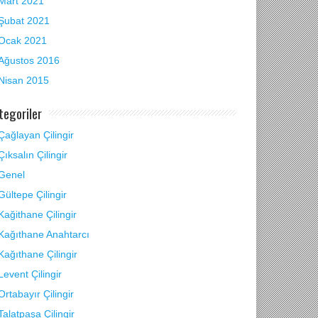
Mart 2021
Şubat 2021
Ocak 2021
Ağustos 2016
Nisan 2015
tegoriler
Çağlayan Çilingir
Çıksalın Çilingir
Genel
Gültepe Çilingir
Kağithane Çilingir
Kağıthane Anahtarcı
Kağıthane Çilingir
Levent Çilingir
Ortabayır Çilingir
Talatpaşa Çilingir