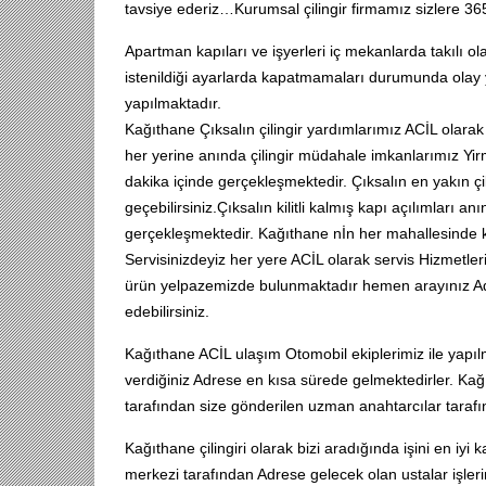
tavsiye ederiz…Kurumsal çilingir firmamız sizlere 3
Apartman kapıları ve işyerleri iç mekanlarda takılı ola
istenildiği ayarlarda kapatmamaları durumunda olay y
yapılmaktadır.
Kağıthane Çıksalın çilingir yardımlarımız ACİL olara
her yerine anında çilingir müdahale imkanlarımız Yir
dakika içinde gerçekleşmektedir. Çıksalın en yakın çi
geçebilirsiniz.Çıksalın kilitli kalmış kapı açılımları 
gerçekleşmektedir. Kağıthane nİn her mahallesinde ko
Servisinizdeyiz her yere ACİL olarak servis Hizmetlerim
ürün yelpazemizde bulunmaktadır hemen arayınız Ad
edebilirsiniz.
Kağıthane ACİL ulaşım Otomobil ekiplerimiz ile yapı
verdiğiniz Adrese en kısa sürede gelmektedirler. Kağı
tarafından size gönderilen uzman anahtarcılar tarafınd
Kağıthane çilingiri olarak bizi aradığında işini en iyi 
merkezi tarafından Adrese gelecek olan ustalar işleri