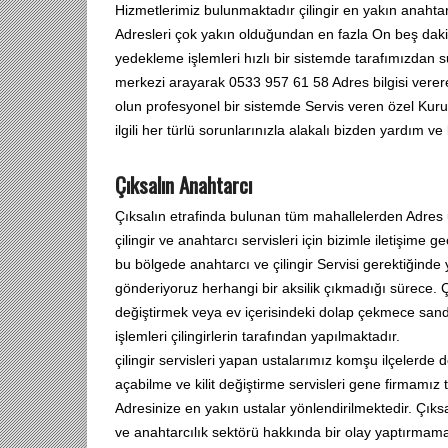
Hizmetlerimiz bulunmaktadır çilingir en yakın anahtarc
Adresleri çok yakın olduğundan en fazla On beş dakik
yedekleme işlemleri hızlı bir sistemde tarafımızdan 
merkezi arayarak 0533 957 61 58 Adres bilgisi verer
olun profesyonel bir sistemde Servis veren özel Kurums
ilgili her türlü sorunlarınızla alakalı bizden yardım ve 
Çıksalın Anahtarcı
Çıksalın etrafinda bulunan tüm mahallelerden Adres 
çilingir ve anahtarcı servisleri için bizimle iletişime
bu bölgede anahtarcı ve çilingir Servisi gerektiğinde y
gönderiyoruz herhangi bir aksilik çıkmadığı sürece. Çi
değiştirmek veya ev içerisindeki dolap çekmece sandı
işlemleri çilingirlerin tarafından yapılmaktadır.
çilingir servisleri yapan ustalarımız komşu ilçelerde 
açabilme ve kilit değiştirme servisleri gene firmamız 
Adresinize en yakın ustalar yönlendirilmektedir. Çıksal
ve anahtarcılık sektörü hakkında bir olay yaptırmama