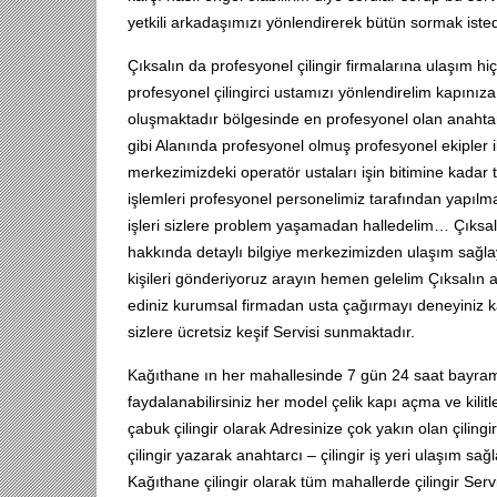
yetkili arkadaşımızı yönlendirerek bütün sormak iste
Çıksalın da profesyonel çilingir firmalarına ulaşım 
profesyonel çilingirci ustamızı yönlendirelim kapınıza 
oluşmaktadır bölgesinde en profesyonel olan anahtarcı
gibi Alanında profesyonel olmuş profesyonel ekipler il
merkezimizdeki operatör ustaları işin bitimine kadar 
işlemleri profesyonel personelimiz tarafından yapılmak
işleri sizlere problem yaşamadan halledelim… Çıksalın 
hakkında detaylı bilgiye merkezimizden ulaşım sağlayab
kişileri gönderiyoruz arayın hemen gelelim Çıksalın ana
ediniz kurumsal firmadan usta çağırmayı deneyiniz k
sizlere ücretsiz keşif Servisi sunmaktadır.
Kağıthane ın her mahallesinde 7 gün 24 saat bayram
faydalanabilirsiniz her model çelik kapı açma ve kilitler
çabuk çilingir olarak Adresinize çok yakın olan çilingi
çilingir yazarak anahtarcı – çilingir iş yeri ulaşım sa
Kağıthane çilingir olarak tüm mahallerde çilingir Servi