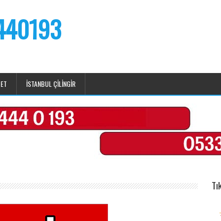
 440193
BET
ISTANBUL ÇILINGIR
Tı