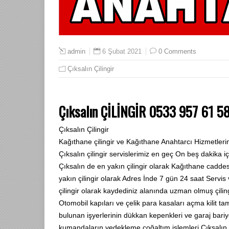
6 Şubat 2021
0 Comments
admin
Çıksalın Çilingir
Çıksalın ÇİLİNGİR 0533 957 61 5
Çıksalın Çilingir
Kağıthane çilingir ve Kağıthane Anahtarcı Hizmetlerim
Çıksalın çilingir servislerimiz en geç On beş dakika
Çıksalın de en yakın çilingir olarak Kağıthane cadde
yakın çilingir olarak Adres İnde 7 gün 24 saat Serv
çilingir olarak kaydediniz alanında uzman olmuş çilingi
Otomobil kapıları ve çelik para kasaları açma kilit tam
bulunan işyerlerinin dükkan kepenkleri ve garaj bari
kumandaların yedekleme çoğaltım işlemleri Çıksalın 