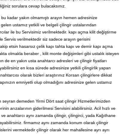
diğiniz sorulara cevap bulacaksınız.
hiç bu kadar yakın olmamıştı arayın hemen adresinize
gelen ustamız yetkili ve belgeli çilingir ustalarından
lar ile bu Servisimiz verilmektedir. kapı açma kilit değiştirme
e Servis verilmektedir siz sadece arayın gerisini
takip etsin hasarsız çelik kapı tahta kapı ve demir kapı açma
ta olmakla beraber , kilit monte değişimleri gibi ustalık isteyen
de en yakın usta anahtarcı adresleri ve çilingir fiyatları
ilirsiniz en kısa sürede adresinize yetkili çilingirlik yapan
htarcısı olarak bizleri araştırınız Korsan çilingirlere dikkat
apınızın emniyetli olup olmadığını adresinize gelen ustamız
 seyran demeden Yirmi Dört saat çilingir Hizmetlerimizden
inin arızalarının giderilmesi Servisini alabilirsiniz. Acil hızlı ve
r ve anahtarcı aynı zamanda çilingir, çilingirci, yada Kağıthane
ğlayabilirsiniz. firmamız aynı zamanda konum olarak çilingir
slerini vermektedir çilingir olarak her mahallesine ayrı ayrı