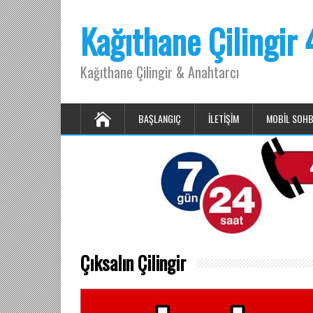
Kağıthane Çilingir
Kağıthane Çilingir & Anahtarcı
BAŞLANGIÇ
İLETIŞIM
MOBIL SOH
Çıksalın Çilingir