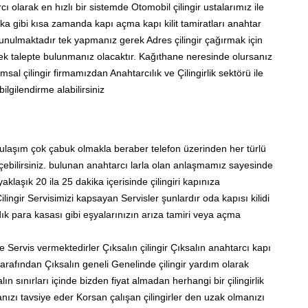
ı olarak en hızlı bir sistemde Otomobil çilingir ustalarımız ile
a gibi kısa zamanda kapı açma kapı kilit tamiratları anahtar
sunulmaktadır tek yapmanız gerek Adres çilingir çağırmak için
ek talepte bulunmanız olacaktır. Kağıthane neresinde olursanız
al çilingir firmamızdan Anahtarcılık ve Çilingirlik sektörü ile
bilgilendirme alabilirsiniz
ulaşım çok çabuk olmakla beraber telefon üzerinden her türlü
 geçebilirsiniz. bulunan anahtarcı larla olan anlaşmamız sayesinde
aklaşık 20 ila 25 dakika içerisinde çilingiri kapınıza
lingir Servisimizi kapsayan Servisler şunlardır oda kapısı kilidi
k para kasası gibi eşyalarınızın arıza tamiri veya açma
de Servis vermektedirler Çıksalın çilingir Çıksalın anahtarcı kapı
tarafından Çıksalın geneli Genelinde çilingir yardım olarak
ın sınırları içinde bizden fiyat almadan herhangi bir çilingirlik
nızı tavsiye eder Korsan çalışan çilingirler den uzak olmanızı