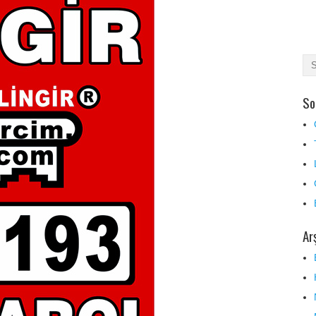
So
Ar