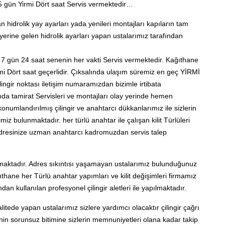
65 gün Yirmi Dört saat Servis vermektedir…
n hidrolik yay ayarları yada yenileri montajları kapıların tam
erine gelen hidrolik ayarları yapan ustalarımız tarafından
k 7 gün 24 saat senenin her vakti Servis vermektedir. Kağıthane
mi Dört saat geçerlidir. Çıksalında ulaşım süremiz en geç YİRMİ
lingir noktası iletişim numaramızdan bizimle irtibata
anında tamirat Servisleri ve montajları olay yerinde hemen
numlandırılmış çilingir ve anahtarcı dükkanlarımız ile sizlerin
iz bulunmaktadır. her türlü anahtar ile çalışan kilit Türlüleri
resinize uzman anahtarcı kadromuzdan servis talep
lmaktadır. Adres sıkıntısı yaşamayan ustalarımız bulunduğunuz
thane her Türlü anahtar yapımları ve kilit değişimleri firmamız
an kullanılan profesyonel çilingir aletleri ile yapılmaktadır.
kalitede yapan ustalarımız sizlere yardımcı olacaktır çilingir çağrı
nin sorunsuz bitimine sizlerin memnuniyetleri olana kadar takip