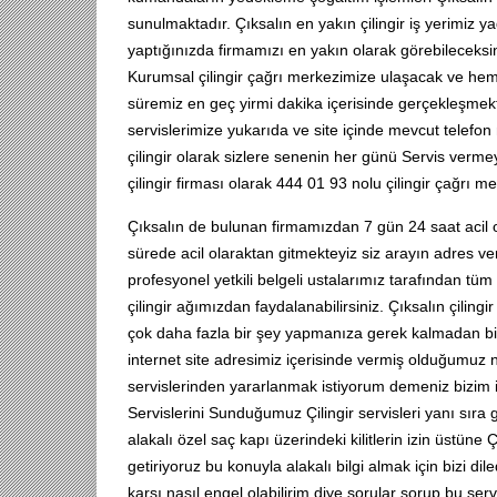
sunulmaktadır. Çıksalın en yakın çilingir iş yerimiz 
yaptığınızda firmamızı en yakın olarak görebileceks
Kurumsal çilingir çağrı merkezimize ulaşacak ve hemen
süremiz en geç yirmi dakika içerisinde gerçekleşmekte
servislerimize yukarıda ve site içinde mevcut telefon
çilingir olarak sizlere senenin her günü Servis ve
çilingir firması olarak 444 01 93 nolu çilingir çağrı me
Çıksalın de bulunan firmamızdan 7 gün 24 saat acil o
sürede acil olaraktan gitmekteyiz siz arayın adres v
profesyonel yetkili belgeli ustalarımız tarafından tü
çilingir ağımızdan faydalanabilirsiniz. Çıksalın çilin
çok daha fazla bir şey yapmanıza gerek kalmadan biz
internet site adresimiz içerisinde vermiş olduğumuz n
servislerinden yararlanmak istiyorum demeniz bizim için 
Servislerini Sunduğumuz Çilingir servisleri yanı sıra 
alakalı özel saç kapı üzerindeki kilitlerin izin üstüne 
getiriyoruz bu konuyla alakalı bilgi almak için bizi 
karşı nasıl engel olabilirim diye sorular sorup bu servi