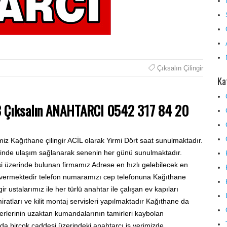
Çıksalın Çilingir
Ka
8 Çıksalın ANAHTARCI 0542 317 84 20
iz Kağıthane çilingir ACİL olarak Yirmi Dört saat sunulmaktadır.
 içinde ulaşım sağlanarak senenin her günü sunulmaktadır.
si üzerinde bulunan firmamız Adrese en hızlı gelebilecek en
is vermektedir telefon numaramızı cep telefonuna Kağıthane
r ustalarımız ile her türlü anahtar ile çalışan ev kapıları
iratları ve kilit montaj servisleri yapılmaktadır Kağıthane da
yerlerinin uzaktan kumandalarının tamirleri kaybolan
da birçok caddesi üzerindeki anahtarcı iş yerimizde