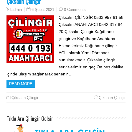
Çıksalın Çilingir
6 Şubat 2021
0 Comments
admin
Çıksalın ÇİLİNGİR 0533 957 61 58
Çıksalın ANAHTARCI 0542 317 84
20 Çıksalın Çilingir Kağıthane
çilingir ve Kağıthane Anahtarcı
Hizmetlerimiz Kağıthane çilingir
ACİL olarak Yirmi Dört saat
sunulmaktadır. Çıksalın çilingir
servislerimiz en geç On beş dakika
içinde ulaşım sağlanarak senenin…
READ MORE
Çıksalın Çilingir
Çıksalın Çilingir
Tıkla Ara Çilingir Gelsin